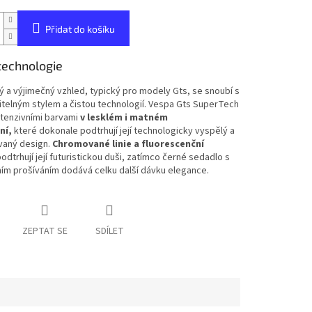
Přidat do košíku
technologie
 a výjimečný vzhled, typický pro modely Gts, se snoubí s
telným stylem a čistou technologií. Vespa Gts SuperTech
tenzivními barvami
v lesklém i matném
ní,
které dokonale podtrhují její technologicky vyspělý a
vaný design.
Chromované linie a fluorescenční
odtrhují její futuristickou duši, zatímco černé sedadlo s
ím prošíváním dodává celku další dávku elegance.
ZEPTAT SE
SDÍLET