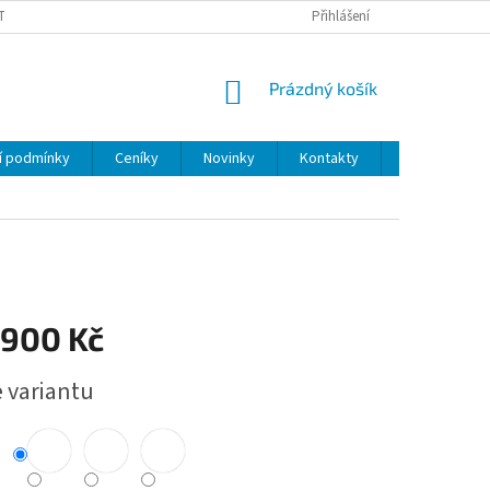
TEVÍRACÍ DOBA
Přihlášení
NÁKUPNÍ
Prázdný košík
KOŠÍK
í podmínky
Ceníky
Novinky
Kontakty
Servis
 900 Kč
e variantu