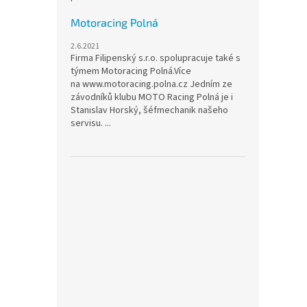
Motoracing Polná
2.6.2021
Firma Filipenský s.r.o. spolupracuje také s
týmem Motoracing Polná.Více
na www.motoracing.polna.cz Jedním ze
závodníků klubu MOTO Racing Polná je i
Stanislav Horský, šéfmechanik našeho
servisu. ...