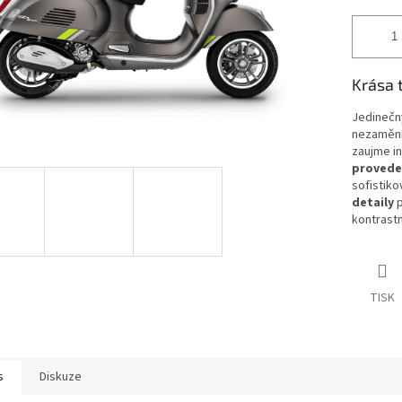
Krása 
Jedinečný
nezaměni
zaujme in
provede
sofistiko
detaily
p
kontrastn
TISK
s
Diskuze