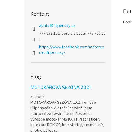
Det
Kontakt
Popi
aprilia
@
filipensky.cz
777 658 152, servis a bazar 777 720 22
1
https://www.facebook.com/motorcy
clesfilipensky/
Blog
MOTOKÁROVÁ SEZÓNA 2021
4.12.2021
MOTOKÁROVÁ SEZÓNA 2021 Tomáše
Filipenského V letošní sezóně jsem
startoval za tovární team českého
výrobce motokár MS KART Prachatice v
kategorii ROK GP, kde startují, i mimo jiné,
piloti o 15 let s...