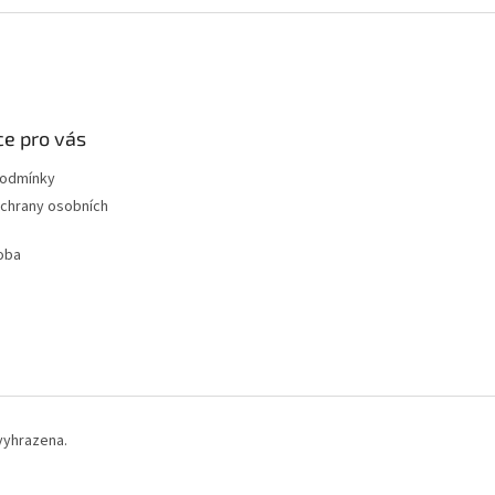
e pro vás
podmínky
chrany osobních
oba
vyhrazena.