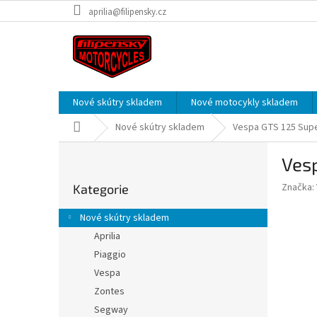
Přejít
aprilia@filipensky.cz
na
obsah
Nové skútry skladem
Nové motocykly skladem
Domů
Nové skútry skladem
Vespa GTS 125 Supe
P
Ves
o
Přeskočit
s
Značka:
Kategorie
kategorie
t
r
Nové skútry skladem
a
Aprilia
n
Piaggio
n
í
Vespa
p
Zontes
a
Segway