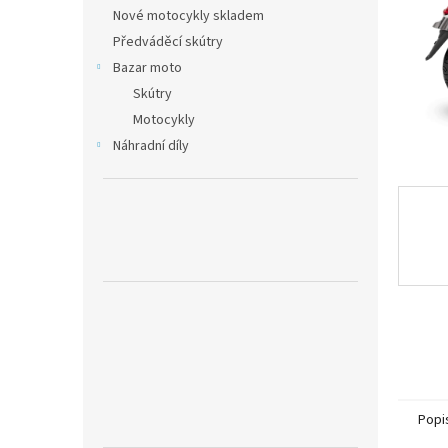
n
Nové motocykly skladem
e
Předváděcí skútry
l
Bazar moto
Skútry
Motocykly
Náhradní díly
Popi