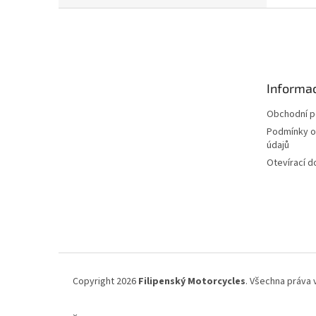
Z
á
p
a
t
Informac
í
Obchodní 
Podmínky o
údajů
Otevírací d
Copyright 2026
Filipenský Motorcycles
. Všechna práva 