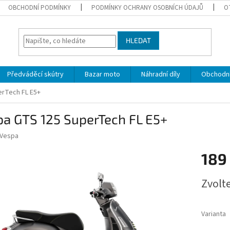
OBCHODNÍ PODMÍNKY
PODMÍNKY OCHRANY OSOBNÍCH ÚDAJŮ
O
HLEDAT
Předváděcí skútry
Bazar moto
Náhradní díly
Obchodn
rTech FL E5+
pa GTS 125 SuperTech FL E5+
Vespa
189
Měrná
Zvolt
cena:
Varianta