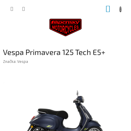
Přejít
NÁKUP
na
obsah
KOŠÍK
Vespa Primavera 125 Tech E5+
Značka:
Vespa