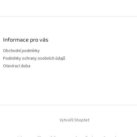
Z
á
p
a
Informace pro vás
t
Obchodní podmínky
í
Podmínky ochrany osobních údajů
Otevírací doba
Vytvořil Shoptet