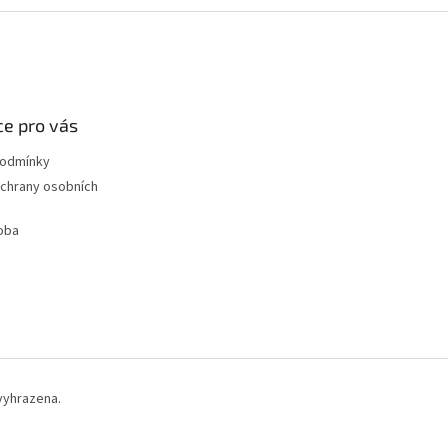
e pro vás
podmínky
chrany osobních
oba
vyhrazena.