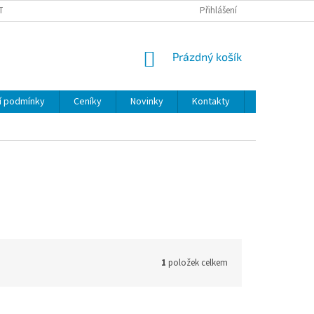
TEVÍRACÍ DOBA
Přihlášení
NÁKUPNÍ
Prázdný košík
KOŠÍK
í podmínky
Ceníky
Novinky
Kontakty
Servis
1
položek celkem