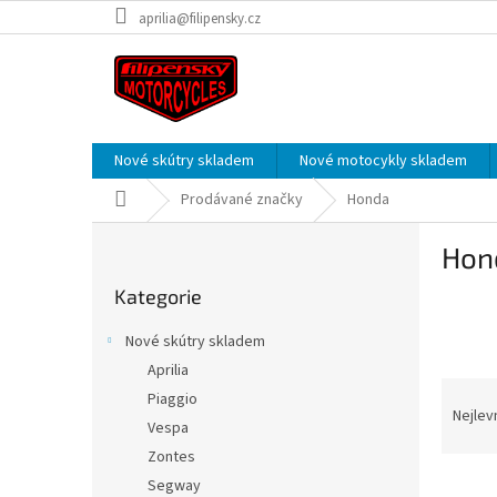
Přejít
aprilia@filipensky.cz
na
obsah
Nové skútry skladem
Nové motocykly skladem
Domů
Prodávané značky
Honda
P
Hon
o
Přeskočit
s
Kategorie
kategorie
t
r
Nové skútry skladem
a
Aprilia
n
Ř
Piaggio
n
a
Nejlev
í
Vespa
z
p
Zontes
e
a
V
n
Segway