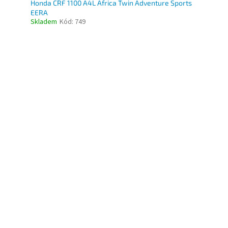
Honda CRF 1100 A4L Africa Twin Adventure Sports
EERA
Skladem
Kód:
749
O
v
l
á
d
a
c
í
p
r
v
k
y
v
ý
p
i
s
u