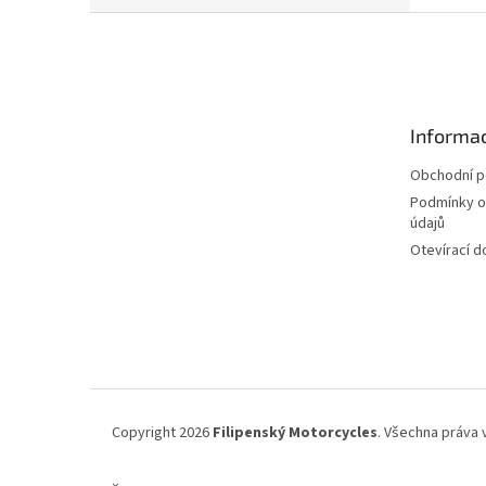
Z
á
p
a
t
Informac
í
Obchodní 
Podmínky o
údajů
Otevírací d
Copyright 2026
Filipenský Motorcycles
. Všechna práva 