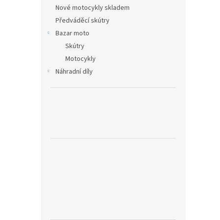
n
ý
í
Nové motocykly skladem
e
p
p
Předváděcí skútry
l
i
r
Bazar moto
s
o
Skútry
p
d
Motocykly
r
u
o
k
Náhradní díly
d
t
u
ů
k
t
ů