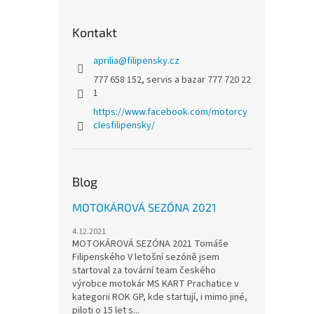
Kontakt
aprilia
@
filipensky.cz
777 658 152, servis a bazar 777 720 22
1
https://www.facebook.com/motorcy
clesfilipensky/
Blog
MOTOKÁROVÁ SEZÓNA 2021
4.12.2021
MOTOKÁROVÁ SEZÓNA 2021 Tomáše
Filipenského V letošní sezóně jsem
startoval za tovární team českého
výrobce motokár MS KART Prachatice v
kategorii ROK GP, kde startují, i mimo jiné,
piloti o 15 let s...