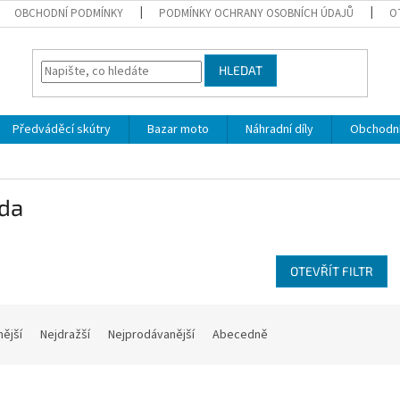
OBCHODNÍ PODMÍNKY
PODMÍNKY OCHRANY OSOBNÍCH ÚDAJŮ
O
HLEDAT
Předváděcí skútry
Bazar moto
Náhradní díly
Obchodn
da
OTEVŘÍT FILTR
nější
Nejdražší
Nejprodávanější
Abecedně