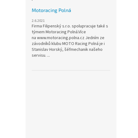
Motoracing Polná
2.6.2021
Firma Filipenský s.r.o. spolupracuje také s
týmem Motoracing Polná.Více
na www.motoracing.polna.cz Jedním ze
závodníků klubu MOTO Racing Polná je i
Stanislav Horský, šéfmechanik našeho
servisu. ...