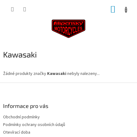
Přejít
NÁKUP
na
obsah
KOŠÍK
Kawasaki
Žádné produkty značky
Kawasaki
nebyly nalezeny...
Z
á
p
a
Informace pro vás
t
Obchodní podmínky
í
Podmínky ochrany osobních údajů
Otevírací doba