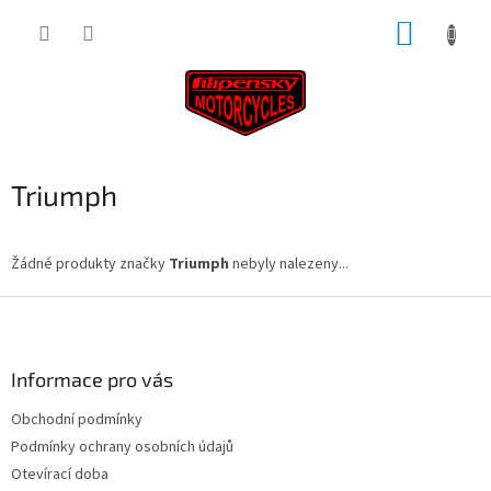
Přejít
NÁKUP
na
obsah
KOŠÍK
Triumph
Žádné produkty značky
Triumph
nebyly nalezeny...
Z
á
p
a
Informace pro vás
t
Obchodní podmínky
í
Podmínky ochrany osobních údajů
Otevírací doba