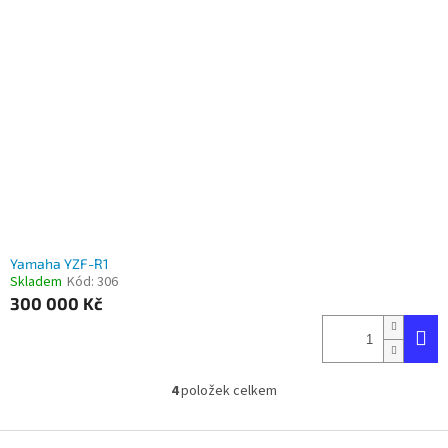
Yamaha YZF-R1
Skladem
Kód:
306
300 000 Kč
4
položek celkem
O
v
l
Z