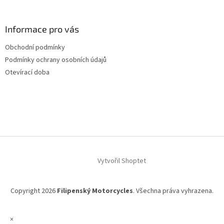
á
á
d
p
a
a
Informace pro vás
c
t
í
Obchodní podmínky
í
p
Podmínky ochrany osobních údajů
r
v
Otevírací doba
k
y
v
ý
p
i
s
u
Vytvořil Shoptet
Copyright 2026
Filipenský Motorcycles
. Všechna práva vyhrazena.
×