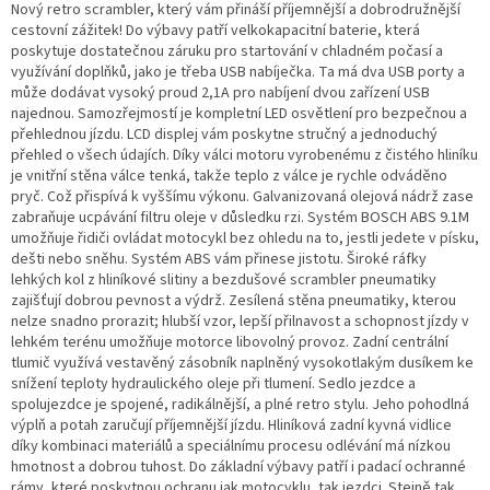
Nový retro scrambler, který vám přináší příjemnější a dobrodružnější
cestovní zážitek! Do výbavy patří velkokapacitní baterie, která
poskytuje dostatečnou záruku pro startování v chladném počasí a
využívání doplňků, jako je třeba USB nabíječka. Ta má dva USB porty a
může dodávat vysoký proud 2,1A pro nabíjení dvou zařízení USB
najednou. Samozřejmostí je kompletní LED osvětlení pro bezpečnou a
přehlednou jízdu. LCD displej vám poskytne stručný a jednoduchý
přehled o všech údajích. Díky válci motoru vyrobenému z čistého hliníku
je vnitřní stěna válce tenká, takže teplo z válce je rychle odváděno
pryč. Což přispívá k vyššímu výkonu. Galvanizovaná olejová nádrž zase
zabraňuje ucpávání filtru oleje v důsledku rzi. Systém BOSCH ABS 9.1M
umožňuje řidiči ovládat motocykl bez ohledu na to, jestli jedete v písku,
dešti nebo sněhu. Systém ABS vám přinese jistotu. Široké ráfky
lehkých kol z hliníkové slitiny a bezdušové scrambler pneumatiky
zajišťují dobrou pevnost a výdrž. Zesílená stěna pneumatiky, kterou
nelze snadno prorazit; hlubší vzor, lepší přilnavost a schopnost jízdy v
lehkém terénu umožňuje motorce libovolný provoz. Zadní centrální
tlumič využívá vestavěný zásobník naplněný vysokotlakým dusíkem ke
snížení teploty hydraulického oleje při tlumení. Sedlo jezdce a
spolujezdce je spojené, radikálnější, a plné retro stylu. Jeho pohodlná
výplň a potah zaručují příjemnější jízdu. Hliníková zadní kyvná vidlice
díky kombinaci materiálů a speciálnímu procesu odlévání má nízkou
hmotnost a dobrou tuhost. Do základní výbavy patří i padací ochranné
rámy, které poskytnou ochranu jak motocyklu, tak jezdci. Stejně tak