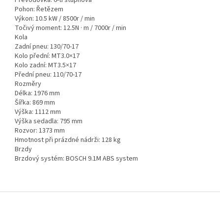
Převodovka: 6-ti stupňová
Pohon: Řetězem
Výkon: 10.5 kW / 8500r / min
Točivý moment: 12.5N · m / 7000r / min
Kola
Zadní pneu: 130/70-17
Kolo přední: MT3.0×17
Kolo zadní: MT3.5×17
Přední pneu: 110/70-17
Rozměry
Délka: 1976 mm
Šířka: 869 mm
Výška: 1112 mm
Výška sedadla: 795 mm
Rozvor: 1373 mm
Hmotnost při prázdné nádrži: 128 kg
Brzdy
Brzdový systém: BOSCH 9.1M ABS system
Z
á
p