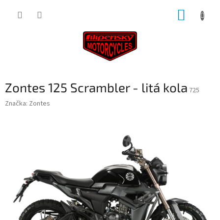
Přejít
NÁKUP
na
obsah
KOŠÍK
Zontes 125 Scrambler - litá kola
725
Značka:
Zontes